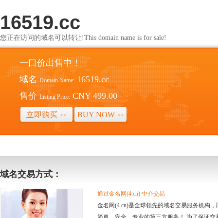
16519.cc
您正在访问的域名可以转让!This domain name is for sale!
一口价出售中！
域名
16519.cc
Domain Name:
售价
CNY 499.00
Listing Price:
立即购买
BUY NOW
>>
>>
域名交易方式：
通过金名网(4.cn) 中介交易
金名网(4.cn)是全球领先的域名交易服务机
简单、安全、专业的第三方服务！ 为了保证交