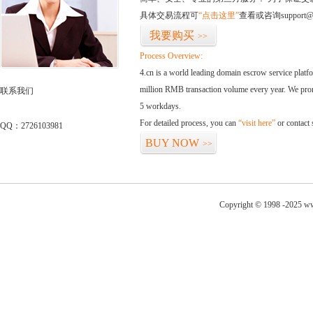
具体交易流程可
“点击这里”
查看或咨询support@
我要购买
>>
Process Overview:
4.cn is a world leading domain escrow service plat
million RMB transaction volume every year. We promi
联系我们
5 workdays.
For detailed process, you can
“visit here”
or contact
QQ：2726103981
BUY NOW
>>
Copyright © 1998 -2025 ww